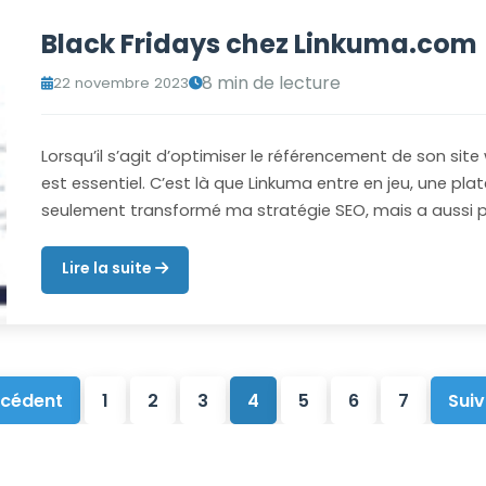
Black Fridays chez Linkuma.com
8 min de lecture
22 novembre 2023
Lorsqu’il s’agit d’optimiser le référencement de son site
est essentiel. C’est là que Linkuma entre en jeu, une pla
seulement transformé ma stratégie SEO, mais a aussi p
Lire la suite
cédent
1
2
3
4
5
6
7
Sui
Pagination
des