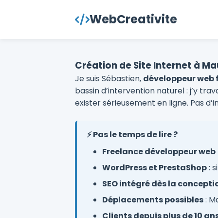
contenu
WebCreativite
principal
Création de Site Internet à 
Je suis Sébastien,
développeur web 
bassin d’intervention naturel : j’y tr
exister sérieusement en ligne. Pas d’i
⚡ Pas le temps de lire ?
Freelance développeur web
WordPress et PrestaShop
: 
SEO intégré dès la concepti
Déplacements possibles
: M
Clients depuis plus de 10 an