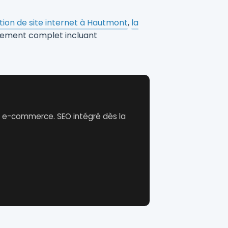
tion de site internet à Hautmont
,
la
ement complet incluant
, e-commerce. SEO intégré dès la