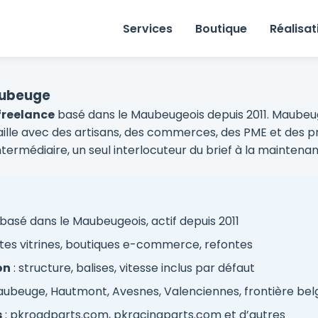
Services
Boutique
Réalisat
Maubeuge
freelance
basé dans le Maubeugeois depuis 2011. Maubeuge
availle avec des artisans, des commerces, des PME et des p
ntermédiaire, un seul interlocuteur du brief à la maintena
basé dans le Maubeugeois, actif depuis 2011
sites vitrines, boutiques e-commerce, refontes
on
: structure, balises, vitesse inclus par défaut
aubeuge, Hautmont, Avesnes, Valenciennes, frontière bel
s
: pkroadparts.com, pkracingparts.com et d’autres