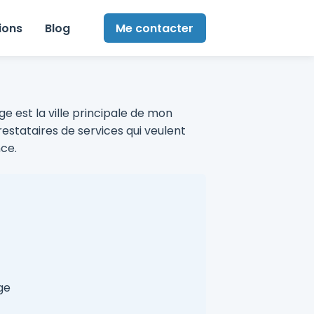
ions
Blog
Me contacter
 est la ville principale de mon
restataires de services qui veulent
nce.
ge