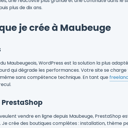
les, une réactivité plus grande et une continuité dans le su
is plus de dix ans.
s que je crée à Maubeuge
s
du Maubeugeois, WordPress est la solution la plus adapt
urd qui dégrade les performances. Votre site se charge v
us-même sans compétence technique. En tant que
freelan
recul.
 PrestaShop
i veulent vendre en ligne depuis Maubeuge, PrestaShop e
. Je crée des boutiques complètes : installation, thème p