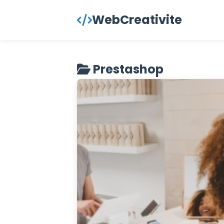
contenu
WebCreativite
principal
Prestashop