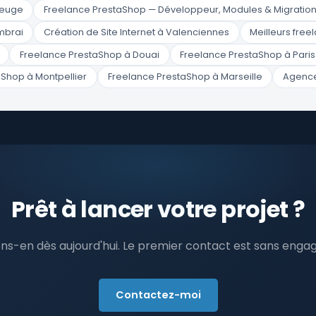
beuge
Freelance PrestaShop — Développeur, Modules & Migratio
mbrai
Création de Site Internet à Valenciennes
Meilleurs fre
Freelance PrestaShop à Douai
Freelance PrestaShop à Paris
Shop à Montpellier
Freelance PrestaShop à Marseille
Agence
Prêt à lancer votre projet ?
ns-en dès aujourd'hui. Le premier contact est sans eng
Contactez-moi