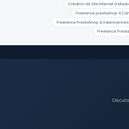
Création de Site Internet à Mau
Freelance prestashop à Ca
Freelance PrestaShop à Valenciennes
Freelance Presta
Discuto