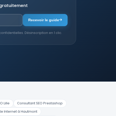
 gratuitement
Recevoir le guide
fidentielles. Désinscription en 1 clic.
 Lille
Consultant SEO Prestashop
te Internet à Hautmont