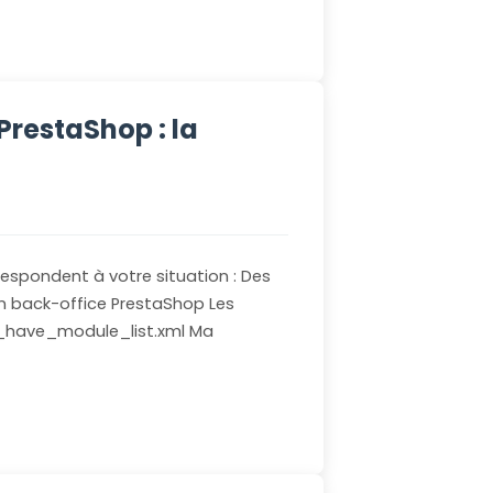
PrestaShop : la
rrespondent à votre situation : Des
n back-office PrestaShop Les
t_have_module_list.xml Ma