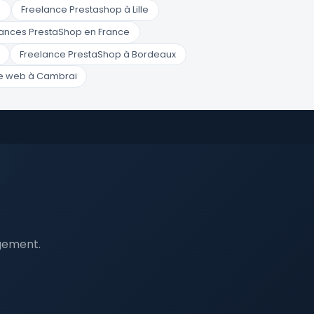
n
Freelance Prestashop à Lille
elances PrestaShop en France
Freelance PrestaShop à Bordeaux
 web à Cambrai
agement.