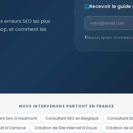
Recevoir le guide
s erreurs SEO les plus
hop, et comment les
Aucun spam. Données con
NOUS INTERVENONS PARTOUT EN FRANCE
ant Seo à Hautmont
Consultant SEO en Belgique
Consultant SEO
rnet à Cambrai
Création de Site Internet à Douai
Création de si