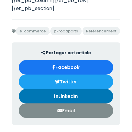
[/et_pb_column][/et_pb_row]
[/et_pb_section]
,
,
e-commerce
pkroadparts
Référencement
Partager cet article
Facebook
Twitter
LinkedIn
Email