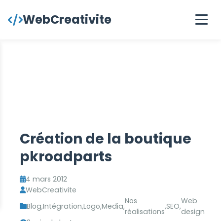
contenu
WebCreativite
principal
Création de la boutique
pkroadparts
4 mars 2012
WebCreativite
Nos
Web
Blog
,
Intégration
,
Logo
,
Media
,
,
SEO
,
réalisations
design