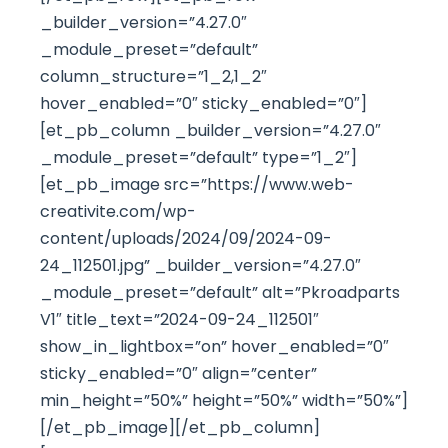
_builder_version=”4.27.0″
_module_preset=”default”
column_structure=”1_2,1_2″
hover_enabled=”0″ sticky_enabled=”0″]
[et_pb_column _builder_version=”4.27.0″
_module_preset=”default” type=”1_2″]
[et_pb_image src=”https://www.web-
creativite.com/wp-
content/uploads/2024/09/2024-09-
24_112501.jpg” _builder_version=”4.27.0″
_module_preset=”default” alt=”Pkroadparts
V1″ title_text=”2024-09-24_112501″
show_in_lightbox=”on” hover_enabled=”0″
sticky_enabled=”0″ align=”center”
min_height=”50%” height=”50%” width=”50%”]
[/et_pb_image][/et_pb_column]