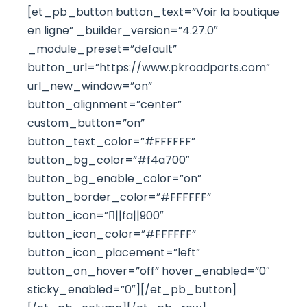
[et_pb_button button_text=”Voir la boutique
en ligne” _builder_version=”4.27.0″
_module_preset=”default”
button_url=”https://www.pkroadparts.com”
url_new_window=”on”
button_alignment=”center”
custom_button=”on”
button_text_color=”#FFFFFF”
button_bg_color=”#f4a700″
button_bg_enable_color=”on”
button_border_color=”#FFFFFF”
button_icon=”||fa||900″
button_icon_color=”#FFFFFF”
button_icon_placement=”left”
button_on_hover=”off” hover_enabled=”0″
sticky_enabled=”0″][/et_pb_button]