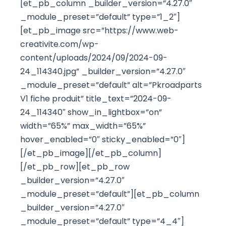
[et_pb_column _builder_version=”4.27.0″
_module_preset=”default” type=”1_2″]
[et_pb_image src=”https://www.web-
creativite.com/wp-
content/uploads/2024/09/2024-09-
24_114340.jpg” _builder_version=”4.27.0″
_module_preset=”default” alt=”Pkroadparts
V1 fiche produit” title_text=”2024-09-
24_114340″ show_in_lightbox=”on”
width=”65%” max_width=”65%”
hover_enabled=”0″ sticky_enabled=”0″]
[/et_pb_image][/et_pb_column]
[/et_pb_row][et_pb_row
_builder_version=”4.27.0″
_module_preset=”default”][et_pb_column
_builder_version=”4.27.0″
_module_preset=”default” type=”4_4″]