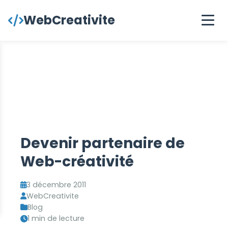
contenu
WebCreativite
principal
Devenir partenaire de
Web-créativité
3 décembre 2011
WebCreativite
Blog
1 min de lecture