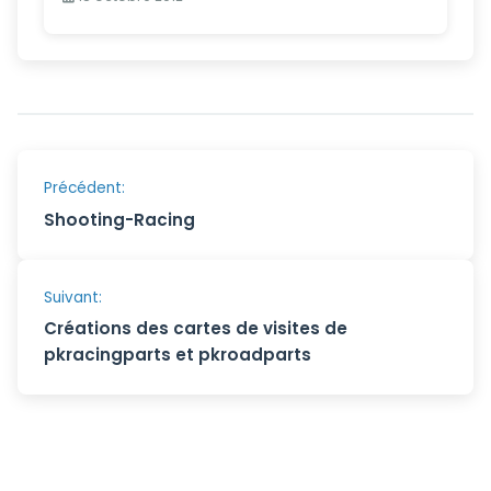
Navigation
Précédent:
Shooting-Racing
de
l’article
Suivant:
Créations des cartes de visites de
pkracingparts et pkroadparts