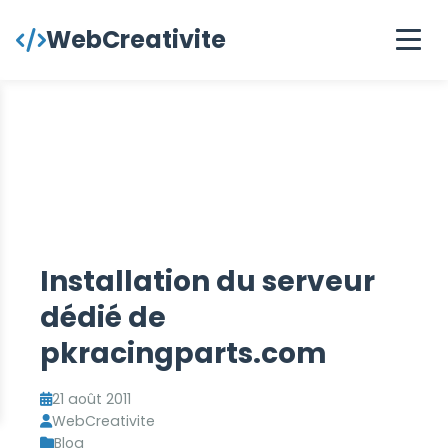
contenu
WebCreativite
principal
Installation du serveur
dédié de
pkracingparts.com
21 août 2011
WebCreativite
Blog