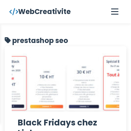
contenu
WebCreativite
principal
prestashop seo
Black Fridays chez