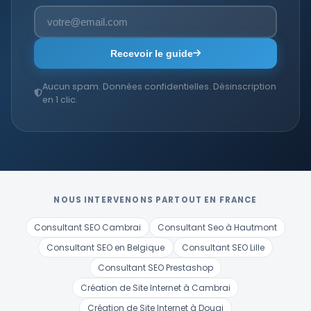
Recevoir le guide
Aucun spam. Données confidentielles. Désinscription
en 1 clic.
NOUS INTERVENONS PARTOUT EN FRANCE
Consultant SEO Cambrai
Consultant Seo à Hautmont
Consultant SEO en Belgique
Consultant SEO Lille
Consultant SEO Prestashop
Création de Site Internet à Cambrai
Création de Site Internet à Douai