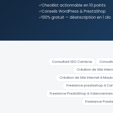
Checklist actionnable en 10 points
Conseils WordPress & PrestaShop
100% gratuit — désinscription en 1 clic
Consultant SEO Cambrai
Consult
Création de Site Inte
Création de Site Internet à Mau
Freelance prestashop à Ca
Freelance PrestaShop à Valenciennes
Freelance Presta