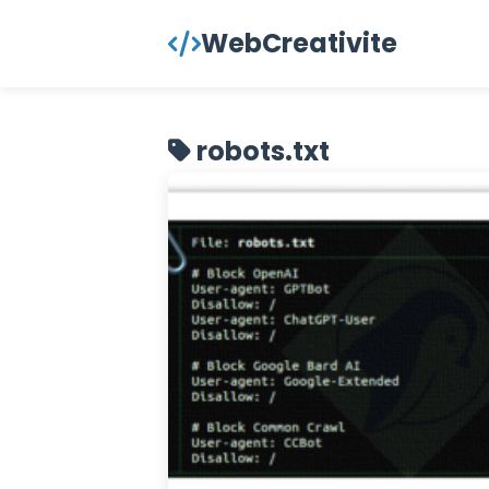
contenu
WebCreativite
principal
robots.txt