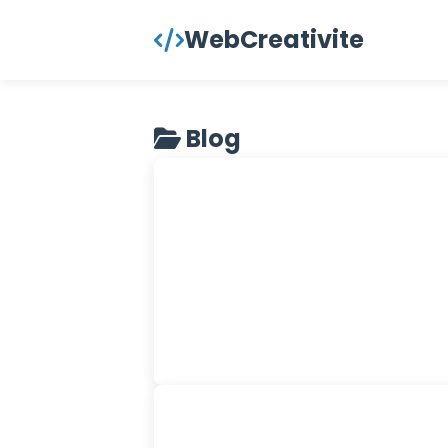
contenu
WebCreativite
principal
Blog