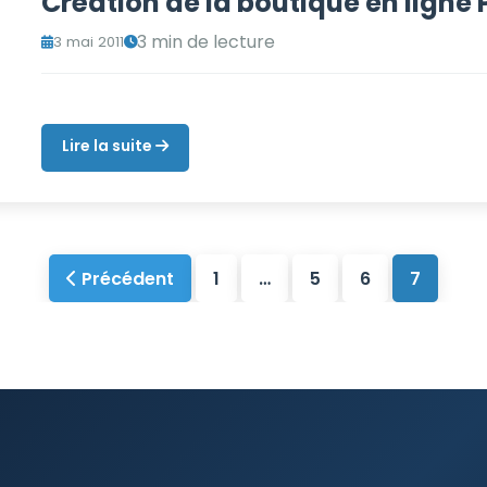
Création de la boutique en ligne 
3 min de lecture
3 mai 2011
Lire la suite
Précédent
1
…
5
6
7
Pagination
des
publications