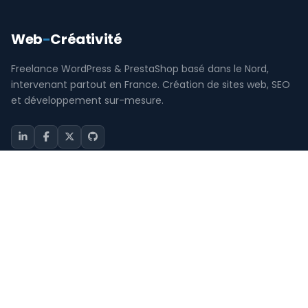
Web
-
Créativité
Freelance WordPress & PrestaShop basé dans le Nord,
intervenant partout en France. Création de sites web, SEO
et développement sur-mesure.
SERVICES
Développeur WordPress
Freelance PrestaShop
Consultant SEO / SEA
Création de site internet