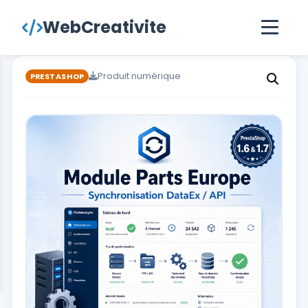
contenu
WebCreativite
principal
Produit numérique
PRESTASHOP